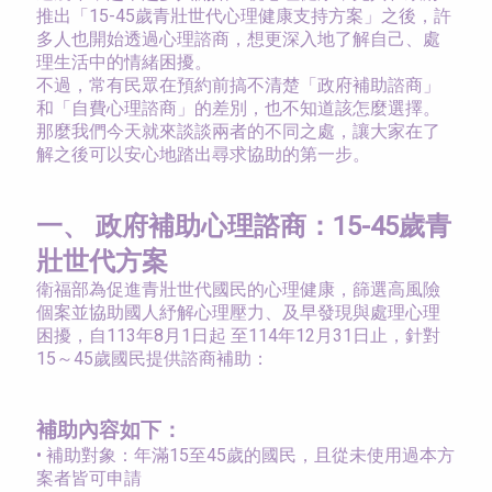
推出「15-45歲青壯世代心理健康支持方案」之後，許
多人也開始透過心理諮商，想更深入地了解自己、處
理生活中的情緒困擾。
不過，常有民眾在預約前搞不清楚「政府補助諮商」
和「自費心理諮商」的差別，也不知道該怎麼選擇。
那麼我們今天就來談談兩者的不同之處，讓大家在了
解之後可以安心地踏出尋求協助的第一步。
一、
政府補助心理諮商：15-45歲青
壯世代方案
衛福部為促進青壯世代國民的心理健康，篩選高風險
個案並協助國人紓解心理壓力、及早發現與處理心理
困擾，自113年8月1日起 至114年12月31日止，針對
15～45歲國民提供諮商補助：
補助內容如下：
•
補助對象：年滿15至45歲的國民，且從未使用過本方
案者皆可申請