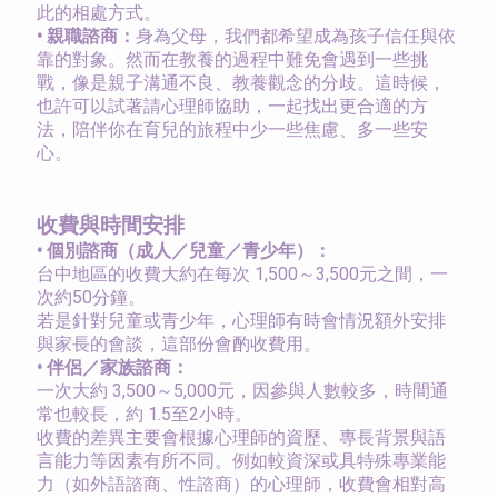
此的相處方式。
•
親職諮商：
身為父母，我們都希望成為孩子信任與依
靠的對象。然而在教養的過程中難免會遇到一些挑
戰，像是親子溝通不良、教養觀念的分歧。這時候，
也許可以試著請心理師協助，一起找出更合適的方
法，陪伴你在育兒的旅程中少一些焦慮、多一些安
心。
收費與時間安排
•
個別諮商（成人／兒童／青少年）：
台中地區的收費大約在每次 1,500～3,500元之間，一
次約50分鐘。
若是針對兒童或青少年，心理師有時會情況額外安排
與家長的會談，這部份會酌收費用。
•
伴侶／家族諮商：
一次大約 3,500～5,000元，因參與人數較多，時間通
常也較長，約 1.5至2小時。
收費的差異主要會根據心理師的資歷、專長背景與語
言能力等因素有所不同。例如較資深或具特殊專業能
力（如外語諮商、性諮商）的心理師，收費會相對高