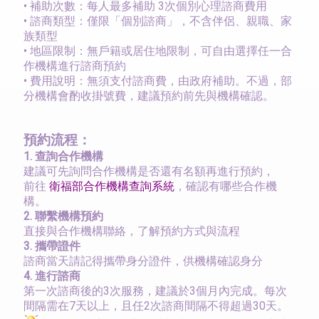
•
補助次數：每人最多補助 3次個別心理諮商費用
•
諮商類型：僅限「個別諮商」，不含伴侶、親職、家
族類型
•
地區限制：無戶籍或居住地限制，可自由選擇任一合
作機構進行諮商預約
•
費用說明：無須支付諮商費，由政府補助。不過，部
分機構會酌收掛號費，建議預約前先與機構確認。
預約流程：
1.
查詢合作機構
建議可先詢問合作機構是否還有名額再進行預約，
前往
衛福部合作機構查詢系統
，確認有哪些合作機
構。
2.
聯繫機構預約
直接與合作機構聯絡，了解預約方式與流程
3.
攜帶證件
諮商當天請記得攜帶身分證件，供機構確認身分
4.
進行諮商
第一次諮商後的3次服務，建議於3個月內完成。每次
間隔需在7天以上，且任2次諮商間隔不得超過30天。